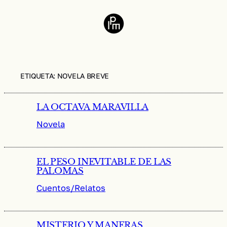
Saltar
al
contenido
ETIQUETA:
NOVELA BREVE
LA OCTAVA MARAVILLA
Novela
EL PESO INEVITABLE DE LAS
PALOMAS
Cuentos/Relatos
MISTERIO Y MANERAS