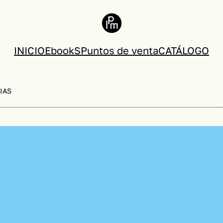
INICIO
EbookS
Puntos de venta
CATÁLOGO
IAS